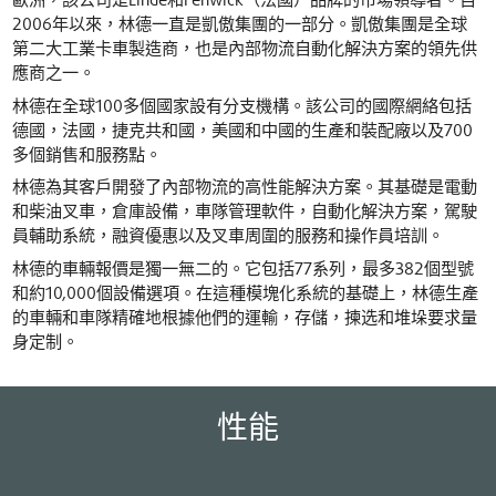
歐洲，該公司是Linde和Fenwick（法國）品牌的市場領導者。自
2006年以來，林德一直是凱傲集團的一部分。凱傲集團是全球
第二大工業卡車製造商，也是內部物流自動化解決方案的領先供
應商之一。
林德在全球100多個國家設有分支機構。該公司的國際網絡包括
德國，法國，捷克共和國，美國和中國的生產和裝配廠以及700
多個銷售和服務點。
林德為其客戶開發了內部物流的高性能解決方案。其基礎是電動
和柴油叉車，倉庫設備，車隊管理軟件，自動化解決方案，駕駛
員輔助系統，融資優惠以及叉車周圍的服務和操作員培訓。
林德的車輛報價是獨一無二的。它包括77系列，最多382個型號
和約10,000個設備選項。在這種模塊化系統的基礎上，林德生產
的車輛和車隊精確地根據他們的運輸，存儲，揀选和堆垛要求量
身定制。
性能