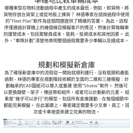
準確地比較車輛成本
哪種車型在物料流動過程中產生的成本最低 - 例如，卸貨時，將
貨物存放在貨架上或從地板上揀貨？ 林德專家在諮詢過程中使用
的“Fleet Plan”軟件為這個問題提供了精確的答案。 為此，該程
序僅通過計算機上的幾個條目模擬客戶的情況，然後計算每輛車
的運營成本，包括駕駛員成本，能耗，投資成本和其他因素。 此
外，“車隊計劃”清楚地表明整個過程需要多少車輛以及總成本。
規劃和模擬新倉庫
為了確保新倉庫中的流程從一開始就順利運行 - 沒有瓶頸和產能
過剩 - 林德的專家在規劃階段依賴於全面的二維和三維模擬：計
劃軸承的CAD圖紙可以導入或重建 使用“Stratos”軟件。 然後可
以更換牆壁，架子，傳送帶和組件，或者可以計劃新的元素。 結
果是“幾乎可以步行”的模型，包括所有倉庫運動 - 在每個細節中
都能完美模擬。 在此基礎上，專家確定需要多少叉車，員工，班
次或卡車坡道來建立完美的物流。