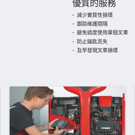
優質的服務
減少實質性損壞
跟踪維護間隔
避免過度使用單個叉車
防止鑰匙丟失
及早發現叉車損壞