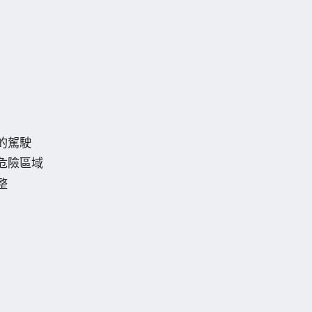
的駕駛
危險區域
整