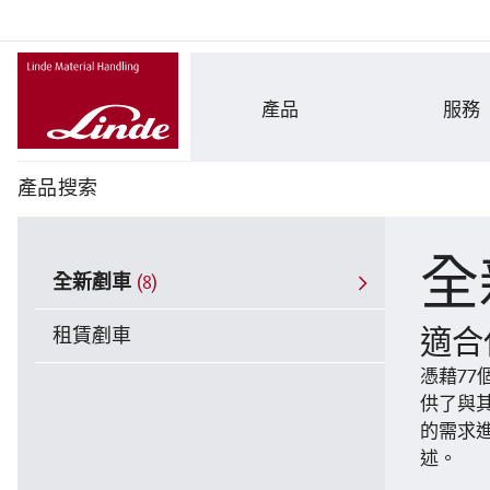
產品
服務
產品搜索
全
全新剷車
(8)
租賃剷車
適合
憑藉77
供了與
的需求
述。