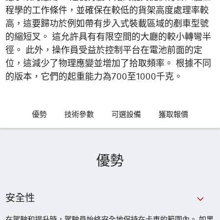
程學的工作條件，並確保在較低的貨架高度處理率較
高，這要歸功於例如帶有步入式裝載區域的剷車型號
的縮短叉。 這允許具有有限空間的大廳的較小轉彎半
徑。 此外，操作員受益於控制平台在電池前面的定
位，這減少了物理應變並增加了拾取頻率。 根據不同
的版本，它們的起重能力為700至1000千克。
優勢
技術參數
可選設備
獲取報價
優勢
安全性
在駕駛和提升時，駕駛員始終安全地保持在卡車的範圍內。 如果