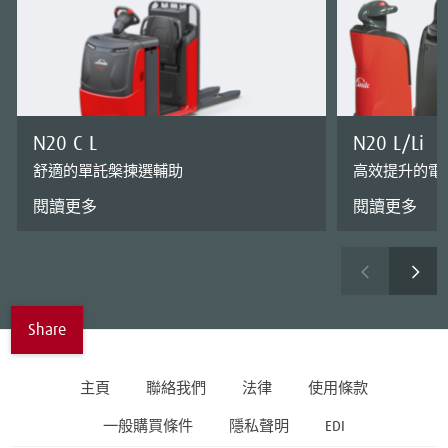
N20 C L
N20 L/Li
舒適的單託槃揀選輔助
高效提升的電
閱讀更多
閱讀更多
Share
主頁
聯絡我們
法律
使用條款
一般購買條件
隱私聲明
EDI