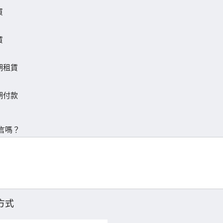
買
賃
期租賃
期付款
言嗎？
方式