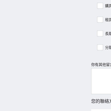
購
租
長
分
你有其他留
您的聯絡