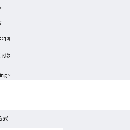
買
賃
期租賃
期付款
言嗎？
方式