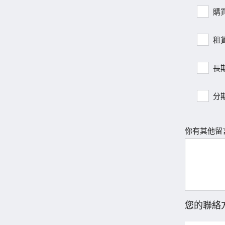
購
租
長
分
你有其他留
您的聯絡