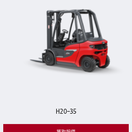
H20–35