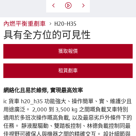
內燃平衡重剷車
H20–H35
具有全方位的可見性
獲取報價
租賃剷車
網絡化且易於維修, 實現最高效率
ic 貨車 h20_h35 功能強大、操作簡單、實、維護少且
用途廣泛。 2,000 到 3,500 kg 之間嘅負載叉車特別
適用於多班次操作嘅高負載, 以及最惡劣戶外條件下的
任務。 靜液壓驅動、雙踏板控制、林德負載控制同最
佳視野可確保人與機器之間的精確交互。 設計細節與