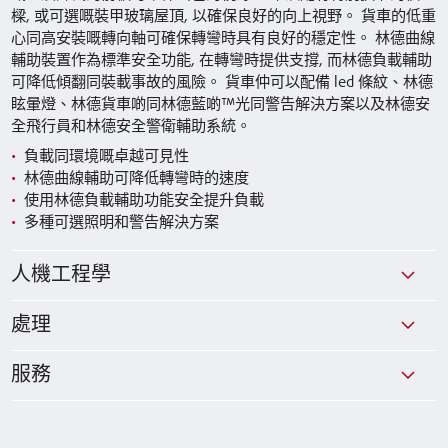
樑, 或可選嘅裝甲玻璃屋頂, 以確保良好的向上視野。 貨車的低重
心同高安裝嘅轉向軸可確保轉彎時具有良好的穩定性。 林德曲線
輔助裝置作為標準安全功能, 在轉彎時提供支撐, 而林德負載輔助
可降低傾翻同裝載事故的風險。 貨車仲可以配備 led 條紋、林德
眩暈燈、林德貨車啲同林德藍啲™光同警告解決方案以及林德安
全飛行員和林德安全警衛輔助系統。
負載同環境嘅卓越可見性
林德曲線輔助可降低轉彎時的速度
使用林德負載輔助功能安全提升負載
多種可選照明和警告解決方案
人機工程學
處理
服務