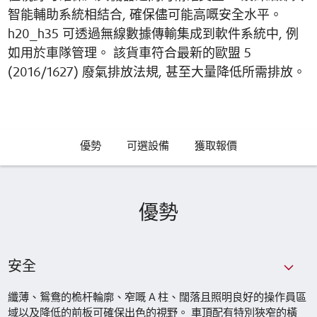
智能輔助系統相結合, 確保儘可能高嘅安全水平。
h20_h35 可透過無線數據傳輸集成到軟件系統中, 例
如用於車隊管理。 該貨車符合最新的歐盟 5
(2016/1627) 廢氣排放法規, 甚至大量降低所需排放。
優勢
可選設備
獲取報價
優勢
安全
纖薄、鴛鴦的桅杆輪廓、窄嘅 A 柱、闊落且照明良好的操作員區
域以及降低的前板可確保出色的視野。 車頂配有特別狹窄的橫