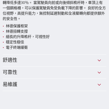
轉降低多達30％。 當駕駛員向前或向後傾斜桅杆時，車頂上有
一個鋼格柵，可以保護駕駛員免受負載下降的影響。 良好的全方
位視野，高提升能力，無控制延遲制動和全液壓轉向都提供額外
的安全性。
林德保護框架
林德扭轉支撐
細長的升降桅杆，可視性好
穩定性極佳
電子終端緩衝
舒適性
可靠性
易維護