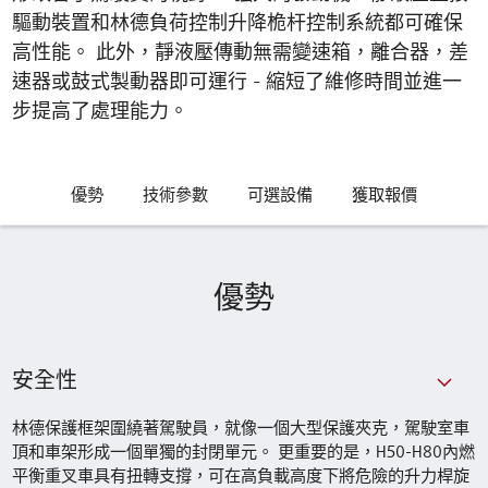
驅動裝置和林德負荷控制升降桅杆控制系統都可確保
高性能。 此外，靜液壓傳動無需變速箱，離合器，差
速器或鼓式製動器即可運行 - 縮短了維修時間並進一
步提高了處理能力。
優勢
技術參數
可選設備
獲取報價
優勢
安全性
林德保護框架圍繞著駕駛員，就像一個大型保護夾克，駕駛室車
頂和車架形成一個單獨的封閉單元。 更重要的是，H50-H80內燃
平衡重叉車具有扭轉支撐，可在高負載高度下將危險的升力桿旋